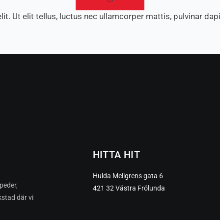
. Ut elit tellus, luctus nec ullamcorper mattis, pulvinar dap
HITTA HIT
Hulda Mellgrens gata 6
peder,
421 32 Västra Frölunda
kstad där vi