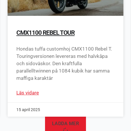
CMX1100 REBEL TOUR
Hondas tuffa customhoj CMX1100 Rebel T.
Touringversionen levereras med halvkåpa
och sidoväskor. Den kraftfulla
parallelltwinnen på 1084 kubik har samma
maffiga karaktär
Läs vidare
15 april 2025
LADDA MER