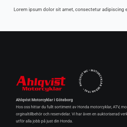
Lorem ipsum dolor sit amet, consectetur adipiscing elit
AHLQVIST MC • MOTORCYKLAR SEDAN 1945 •
Ahlqvist Motorcyklar i Göteborg
Hos oss hittar du fullt sortiment av Honda motorcyklar, ATV, mo
orginaltillbehör och reservdelar. Vi har även en auktoriserad ver
utför alla jobb på just din Honda.