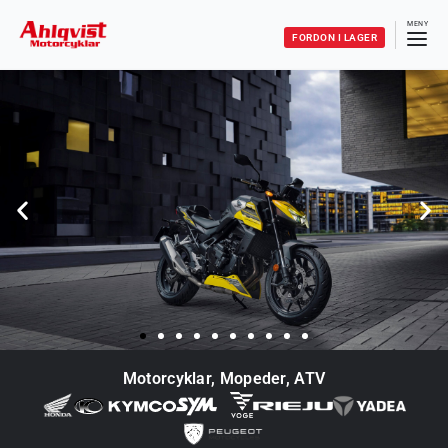
FORDON I LAGER
Motorcyklar, Mopeder, ATV
KOM IN OCH PROVKÖR
NYA HONDA CB750